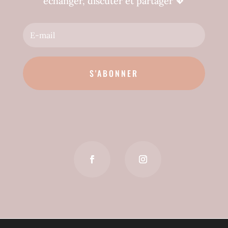
échanger, discuter et partager
💖
S'ABONNER