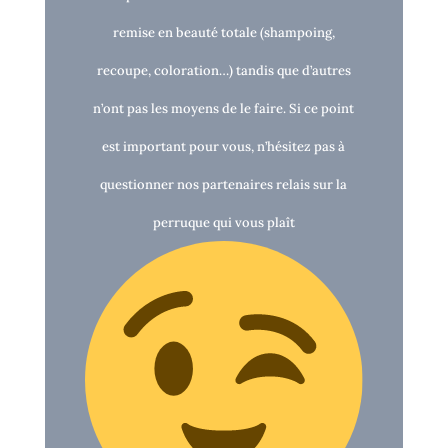
remise en beauté totale (shampoing,
recoupe, coloration…) tandis que d’autres
n’ont pas les moyens de le faire. Si ce point
est important pour vous, n’hésitez pas à
questionner nos partenaires relais sur la
perruque qui vous plaît