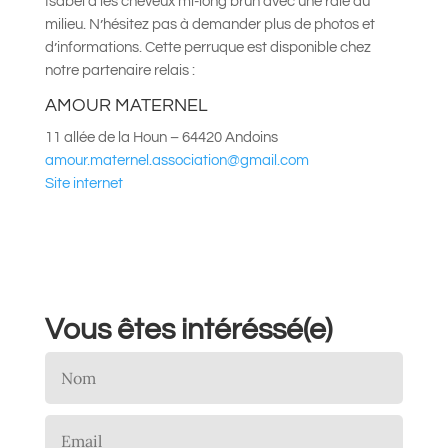
Isabel a les cheveux mi-long brun avec une raie au
milieu.
N’hésitez pas à demander plus de photos et
d’informations.
Cette perruque est disponible chez
notre partenaire relais :
AMOUR MATERNEL
11 allée de la Houn – 64420 Andoins
amour.maternel.association@
gmail.com
Site internet
Vous êtes intéréssé(e)