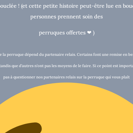
bouclée !
(et cette petite histoire peut-être lue en bouc
personnes prennent soin des
perruques o
ff
ertes
❤
)
e la perruque dépend du partenaire relais. Certains font une remise en be
andis que d’autres n’ont pas les moyens de le faire. Si ce point est import
pas à questionner nos partenaires relais sur la perruque qui vous plaît