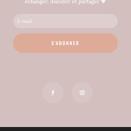
échanger, discuter et partager
💖
S'ABONNER