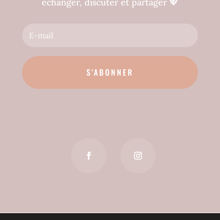
échanger, discuter et partager
💖
S'ABONNER