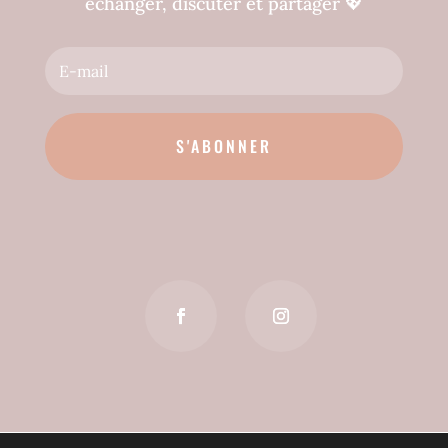
échanger, discuter et partager
💖
S'ABONNER