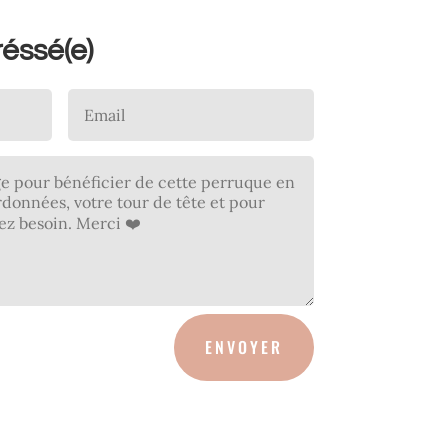
réssé(e)
ENVOYER