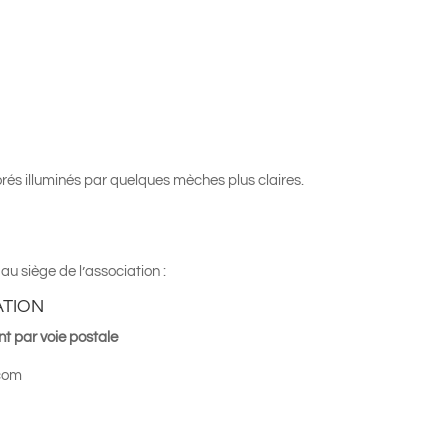
és illuminés par quelques mèches plus claires.
au siège de l’association :
ATION
t par voie postale
com