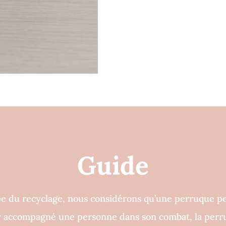
Guide
e du recyclage, nous considérons qu’une perruque peu
ir accompagné une personne dans son combat, la perr