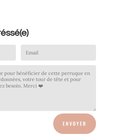
réssé(e)
ENVOYER