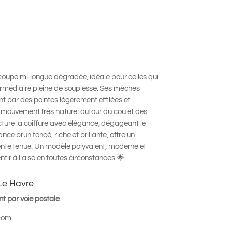
coupe mi-longue dégradée, idéale pour celles qui
ermédiaire pleine de souplesse. Ses mèches
ent par des pointes légèrement effilées et
mouvement très naturel autour du cou et des
cture la coiffure avec élégance, dégageant le
ce brun foncé, riche et brillante, offre un
lente tenue. Un modèle polyvalent, moderne et
ntir à l’aise en toutes circonstances 🌟
Le Havre
t par voie postale
com